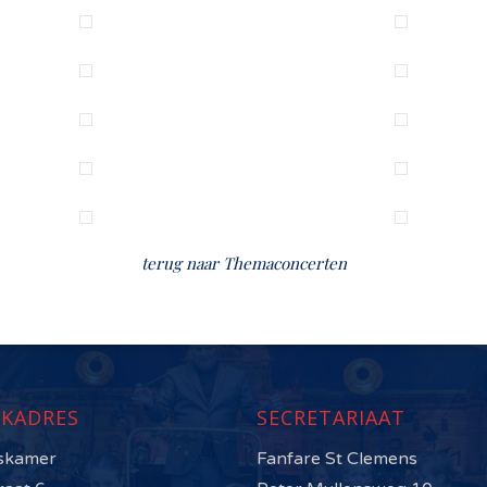
terug naar Themaconcerten
KADRES
SECRETARIAAT
skamer
Fanfare St Clemens